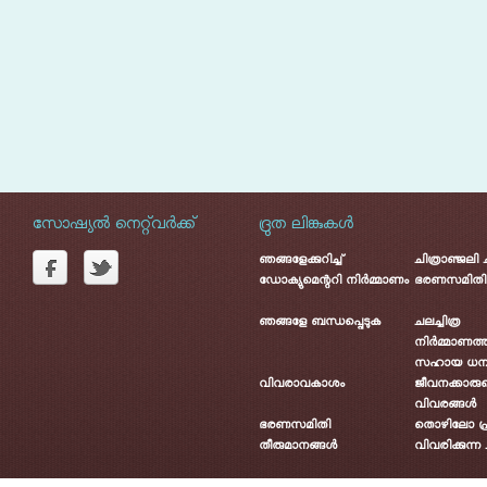
സോഷ്യൽ നെറ്റ്‌വർക്ക്
ദ്രുത ലിങ്കുകൾ
ഞങ്ങളേക്കുറിച്ച്
ചിത്രാഞ്ജലി
ഡോക്യുമെന്ററി നിർമ്മാണം
ഭരണസമിതി
ഞങ്ങളേ ബന്ധപ്പെടുക
ചലച്ചിത്ര
നിർമ്മാണത്ത
സഹായ ധന
വിവരാവകാശം
ജീവനക്കാരു
വിവരങ്ങൾ
ഭരണസമിതി
തൊഴിലോ പ്
തീരുമാനങ്ങൾ
വിവരിക്കുന്ന