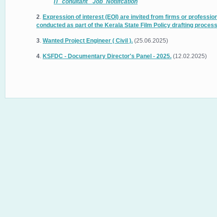
IT_conultant _Job_Notiifcation
2
.
Expression of interest (EOI) are invited from firms or professio
conducted as part of the Kerala State Film Policy drafting process
3
.
Wanted Project Engineer ( Civil ).
(25.06.2025)
4
.
KSFDC - Documentary Director's Panel - 2025.
(12.02.2025)