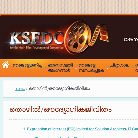
കേര
ഞങ്ങളേക്കുറിച്ച്
ഭരണസമതി
ഞങ്ങളേ
ചിത്രശാല
അംഗങ്ങൾ
ബന്ധപ്പെടുക
വ
തൊഴിൽ/ഔദ്യോഗികജീവിതം
ഹോം
തൊഴിൽ/ഔദ്യോഗികജീവിതം
1
.
Expression of interest (EOI) Invited for Solution Architect/ IT Co