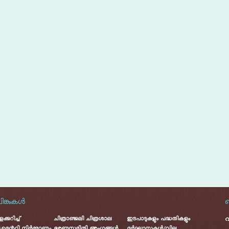
ലിങ്കുകൾ
ബ
്കുറിച്ച്
ചിത്രാഞ്ജലി ചിത്രശാല
ഇടപാടുകളും പദ്ധതികളും
മെന്ററി നിർമ്മാണം
ഭരണസമിതി അംഗങ്ങൾ
ദർഘാസുകൾ/വില