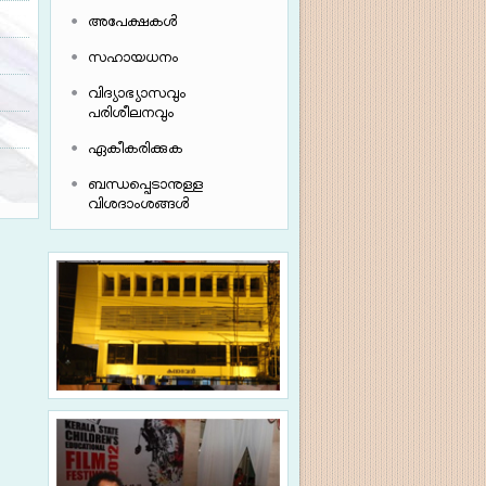
അപേക്ഷകൾ
സഹായധനം
വിദ്യാഭ്യാസ
വും
പരിശീലനവും
ഏകീകരിക്കുക
ബന്ധപ്പെടാനുള്ള
വിശദാംശങ്ങൾ
കലാഭവൻ സ്റ്റുഡിയോ
ചലച്ചിത്ര