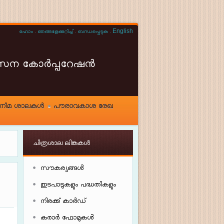
.
.
.
English
ഹോം
ഞങ്ങളേക്കുറിച്ച്
ബന്ധപ്പെടുക
ികസന കോർപ്പറേഷൻ
നിമ ശാലകൾ
പൗരാവകാശ രേഖ
ചിത്രശാല ലിങ്കുകൾ
സൗകര്യങ്ങൾ
ഇടപാടുകളും പദ്ധതികളും
നിരക്ക് കാർഡ്
കരാർ ഫോമുകൾ