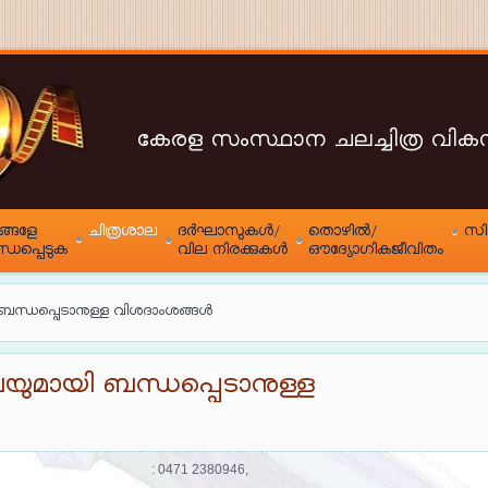
കേരള സംസ്ഥാന ചലച്ചിത്ര വ
്ങളേ
ചിത്രശാല
ദർഘാസുകൾ/
തൊഴിൽ/
സി
്ധപ്പെടുക
വില നിരക്കുകൾ
ഔദ്യോഗികജീവിതം
 ബന്ധപ്പെടാനുള്ള വിശദാംശങ്ങൾ
ലയുമായി ബന്ധപ്പെടാനുള്ള
: 0471 2380946,