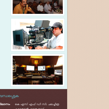
നിർമ്മാണത്തിനുള്ള
സഹായ ധനം
ഇടപാടുകളും
പദ്ധതികളും
തൊഴിൽ /
ഔദ്യോഗികജീവിതം
ന്ധപ്പെടുക
വിലാസം
കെ
എസ്
എഫ് ഡി സി. ചലച്ചിത്ര