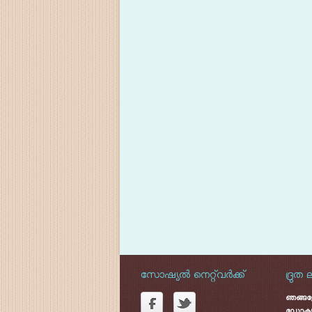
സോഷ്യൽ നെറ്റ്‌വർക്ക്
ദ്രുത 
ഞങ്ങളേക
ഡോക്യു